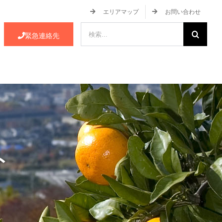
エリアマップ
お問い合わせ
検
緊急連絡先
索
…
ース・イベント情報
JA蒲郡市について
ト