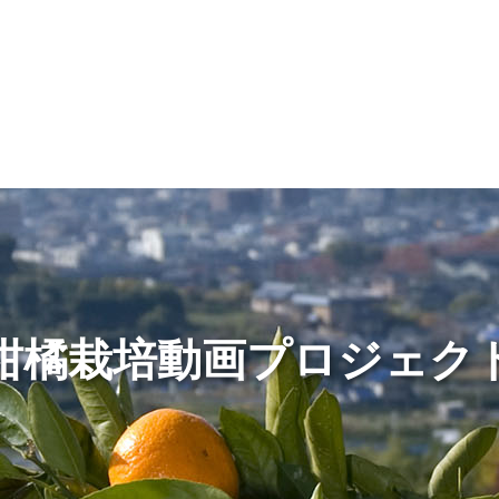
情報
JAバンク・JA共済
ニュ
柑橘栽培動画プロジェク