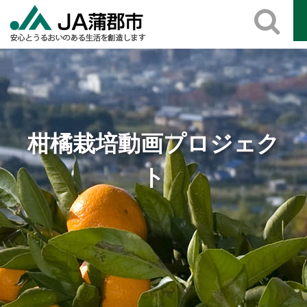
Skip
to
content
柑橘栽培動画プロジェク
ト