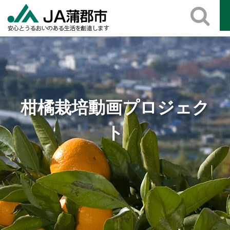
Skip
to
content
柑橘栽培動画プロジェク
ト