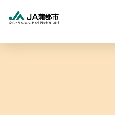
Skip
to
content
食と農の情報
暮らしの