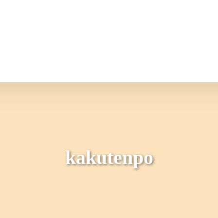
情報
JAバンク・JA共済
ニュ
kakutenpo