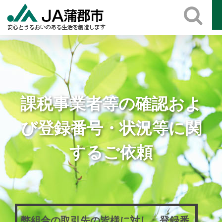
Skip
to
content
課税事業者等の確認およ
び登録番号・状況等に関
するご依頼
弊組合の取引先の皆様に対し、登録番