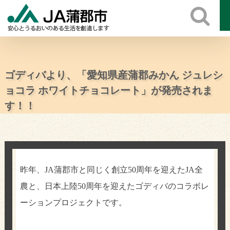
Skip
to
content
ゴディバより、「愛知県産蒲郡みかん ジュレシ
ョコラ ホワイトチョコレート」が発売されま
す！！
昨年、
JA
蒲郡市と同じく創立
50
周年を迎えた
JA
全
農と、日本上陸
50
周年を迎えたゴディバのコラボレ
ーションプロジェクトです。