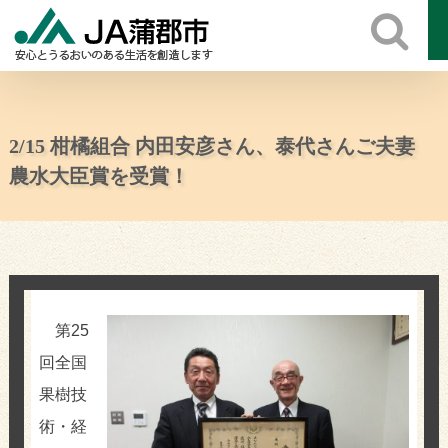
Skip
to
content
2/15 柑橘組合 内田安彦さん、泰代さんご夫妻
農水大臣賞を受賞！
第25
回全国
果樹技
術・経