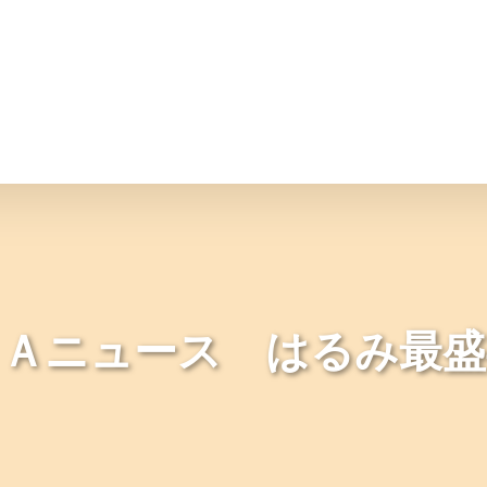
情報
JAバンク・JA共済
ニュ
ＪＡニュース はるみ最盛