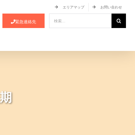
エリアマップ
お問い合わせ
検
緊急連絡先
索
…
ース・イベント情報
JA蒲郡市について
期