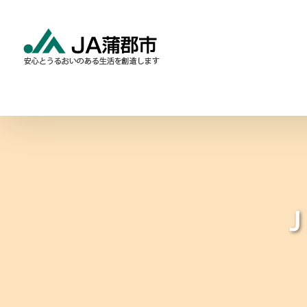
Skip
to
content
食と農の情報
暮らしの