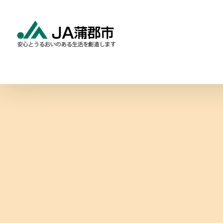
Skip
to
content
食と農の情報
暮らしの