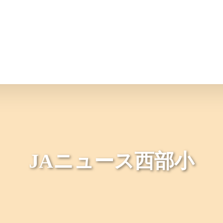
情報
JAバンク・JA共済
ニュ
JAニュース西部小