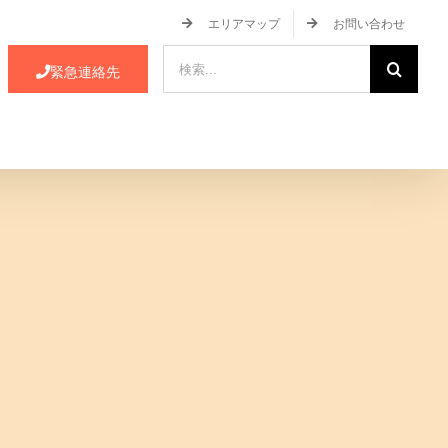
エリアマップ
お問い合わせ
検
緊急連絡先
索
…
ース・イベント情報
JA蒲郡市について