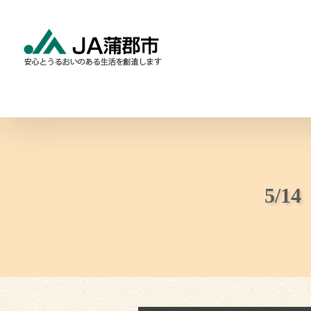
Skip
to
content
食と農の情報
暮らしの
5/