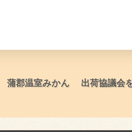
情報
JAバンク・JA共済
ニュ
14 蒲郡温室みかん 出荷協議会