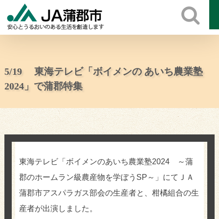
Skip
to
content
5/19 東海テレビ「ボイメンの あいち農業塾
2024」で蒲郡特集
東海テレビ「ボイメンのあいち農業塾2024 ～蒲
郡のホームラン級農産物を学ぼうSP～」にてＪＡ
蒲郡市アスパラガス部会の生産者と、柑橘組合の生
産者が出演しました。