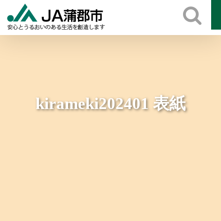
Skip
to
content
kirameki202401 表紙