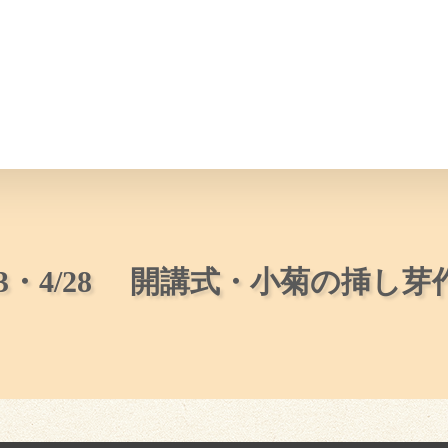
情報
JAバンク・JA共済
ニュ
/13・4/28 開講式・小菊の挿し芽