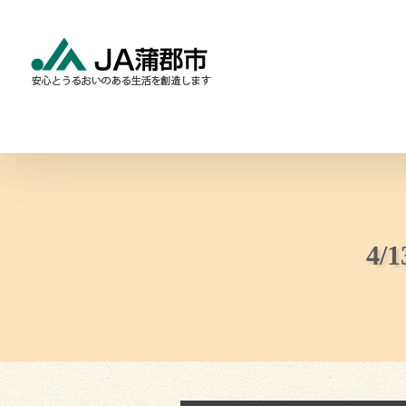
Skip
to
content
食と農の情報
暮らしの
4