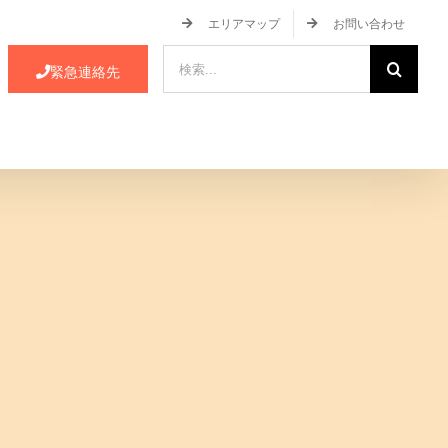
エリアマップ
お問い合わせ
検
緊急連絡先
索
…
ース・イベント情報
JA蒲郡市について