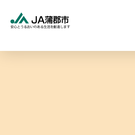
Skip
to
content
食と農の情報
暮らしの