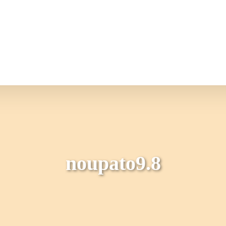
情報
JAバンク・JA共済
ニュ
noupato9.8