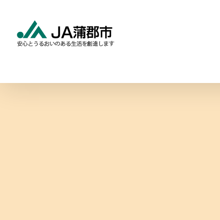
Skip
to
content
食と農の情報
暮らしの