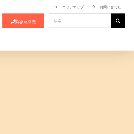
エリアマップ
お問い合わせ
検
緊急連絡先
索
…
ース・イベント情報
JA蒲郡市について