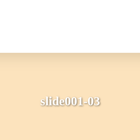
情報
JAバンク・JA共済
ニュ
slide001-03